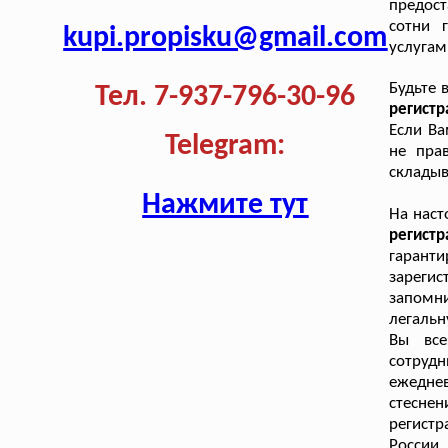
предост
сотни 
kupi.propisku@gmail.com
услугам
Будьте 
Тел. 7-937-796-30-96
регистр
Если Ва
Telegram:
не пра
складыв
Нажмите тут
На нас
регист
гаран
зареги
запомн
легальн
Вы все
сотрудн
ежедне
стеснен
регистр
России,