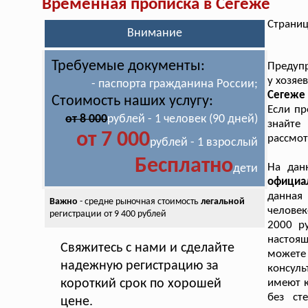
Временная прописка в Сегеже
Страниц
Внимание
Требуемые документы:
Предупр
у хозяе
- паспорта гражданина России;
Сегеже
Стоимость наших услугу:
Если пр
от 8 000
рублей - 1 человек (90 дней)
знайте
от 7 000
рассмот
рублей - 1 взрослый
Бесплатно
На дан
дети
официа
данная
Важно
- средне рыночная стоимость
легальной
человек
регистрации от 9 400 рублей
2000 р
настоящ
Свяжитесь с нами и сделайте
может
надежную регистрацию за
консуль
короткий срок по хорошей
имеют 
без ст
цене.