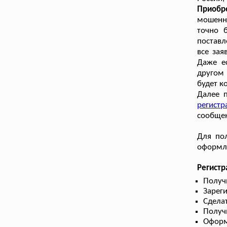
Приобр
мошенни
точно б
поставл
все зая
Даже е
другом
будет к
Далее 
регистр
сообщен
Для пол
оформле
Регист
Получ
Зарег
Сдела
Получ
Оформ